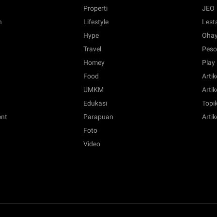
Properti
JEO
n
Lifestyle
Lest
Hype
Ohay
Travel
Peso
Homey
Play
Food
Artik
UMKM
Artik
Edukasi
Topik
ent
Parapuan
Artik
Foto
Video