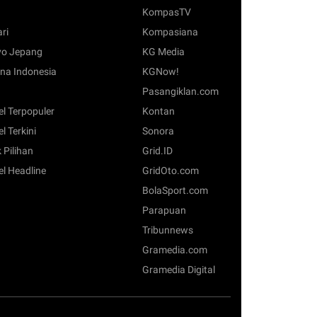
KompasTV
ari
Kompasiana
o Jepang
KG Media
na Indonesia
KGNow!
Pasangiklan.com
el Terpopuler
Kontan
el Terkini
Sonora
 Pilihan
Grid.ID
el Headline
GridOto.com
BolaSport.com
Parapuan
Tribunnews
Gramedia.com
Gramedia Digital