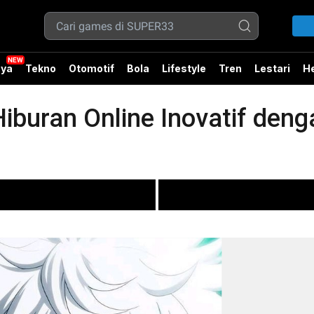
ya
Tekno
Otomotif
Bola
Lifestyle
Tren
Lestari
He
iburan Online Inovatif den