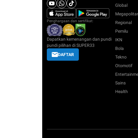
Global
Megapolita
Penghargaan dan sertifikat:
Regional
Pemilu
Dapatkan kemenangan dan pundi
IKN
pundi pilihan di SUPER33
Bola
DAFTAR
Tekno
Otomotif
Entertainm
Sains
Health