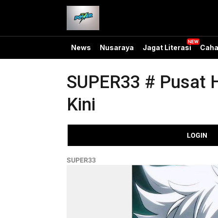
News
Nusaraya
Jagat Literasi
Caha
SUPER33 # Pusat H
Kini
LOGIN
SUPER33