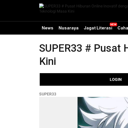
News
Nusaraya
Jagat Literasi
Caha
SUPER33 # Pusat H
Kini
LOGIN
SUPER33