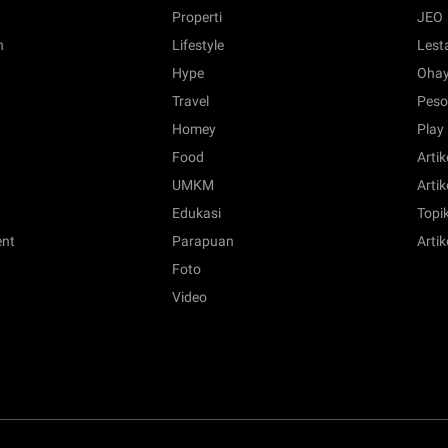
Properti
JEO
n
Lifestyle
Lest
Hype
Ohay
Travel
Peso
Homey
Play
Food
Artik
UMKM
Artik
Edukasi
Topik
ent
Parapuan
Artik
Foto
Video