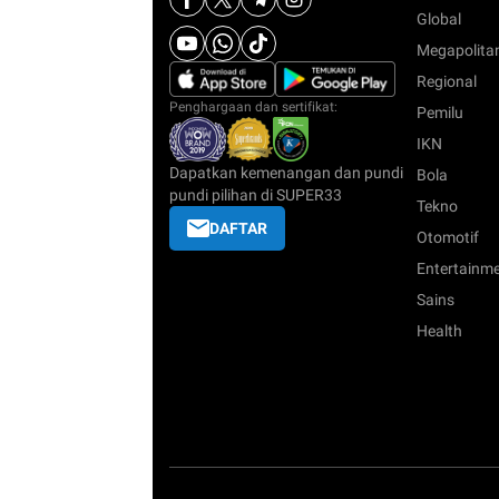
Global
Megapolita
Regional
Penghargaan dan sertifikat:
Pemilu
IKN
Dapatkan kemenangan dan pundi
Bola
pundi pilihan di SUPER33
Tekno
DAFTAR
Otomotif
Entertainm
Sains
Health