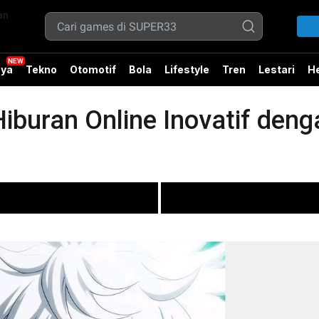
ya
Tekno
Otomotif
Bola
Lifestyle
Tren
Lestari
He
iburan Online Inovatif den