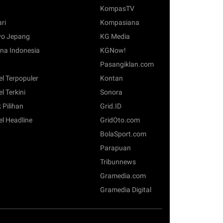
KompasTV
ari
Kompasiana
o Jepang
KG Media
na Indonesia
KGNow!
Pasangiklan.com
el Terpopuler
Kontan
el Terkini
Sonora
 Pilihan
Grid.ID
el Headline
GridOto.com
BolaSport.com
Parapuan
Tribunnews
Gramedia.com
Gramedia Digital