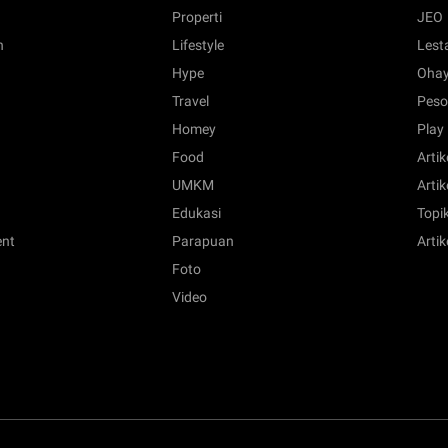
Properti
JEO
n
Lifestyle
Lest
Hype
Ohay
Travel
Peso
Homey
Play
Food
Artik
UMKM
Artik
Edukasi
Topik
ent
Parapuan
Artik
Foto
Video