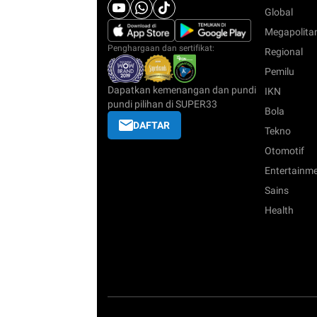
Global
Megapolita
Penghargaan dan sertifikat:
Regional
Pemilu
Dapatkan kemenangan dan pundi
IKN
pundi pilihan di SUPER33
Bola
DAFTAR
Tekno
Otomotif
Entertainm
Sains
Health