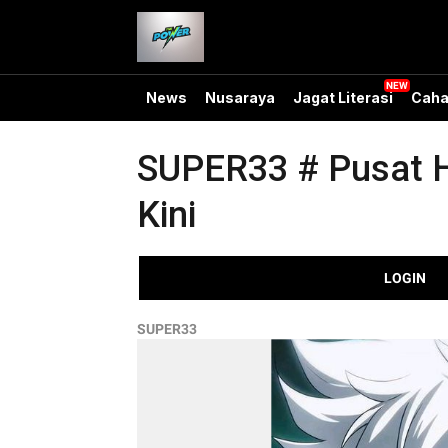
News
Nusaraya
Jagat Literasi
Caha
SUPER33 # Pusat H
Kini
LOGIN
SUPER33