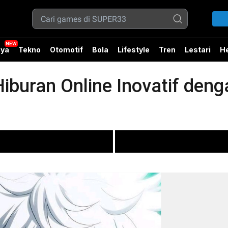
ya
Tekno
Otomotif
Bola
Lifestyle
Tren
Lestari
He
iburan Online Inovatif den