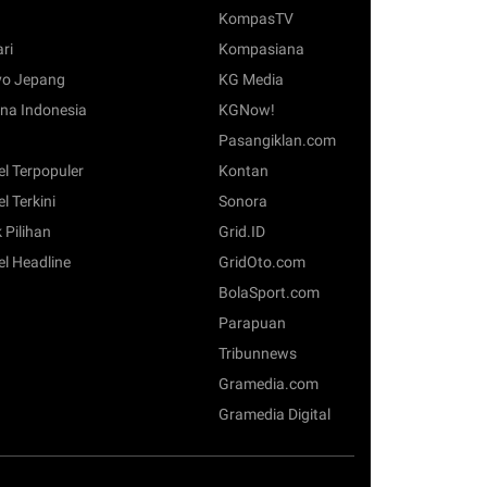
KompasTV
ari
Kompasiana
o Jepang
KG Media
na Indonesia
KGNow!
Pasangiklan.com
el Terpopuler
Kontan
el Terkini
Sonora
 Pilihan
Grid.ID
el Headline
GridOto.com
BolaSport.com
Parapuan
Tribunnews
Gramedia.com
Gramedia Digital