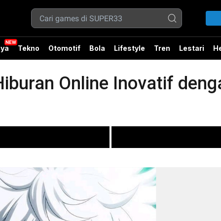
ya
Tekno
Otomotif
Bola
Lifestyle
Tren
Lestari
He
iburan Online Inovatif den