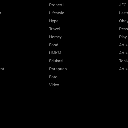
Properti
JEO
n
Lifestyle
Lest
Hype
Ohay
Travel
Peso
Homey
Play
Food
Artik
UMKM
Artik
Edukasi
Topik
ent
Parapuan
Artik
Foto
Video