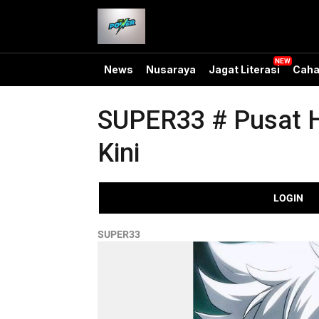
News
Nusaraya
Jagat Literasi
Caha
SUPER33 # Pusat H
Kini
LOGIN
SUPER33