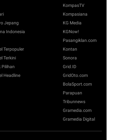
KompasTV
ari
Kompasiana
o Jepang
KG Media
na Indonesia
KGNow!
Pasangiklan.com
el Terpopuler
Kontan
el Terkini
Sonora
 Pilihan
Grid.ID
el Headline
GridOto.com
BolaSport.com
Parapuan
Tribunnews
Gramedia.com
Gramedia Digital