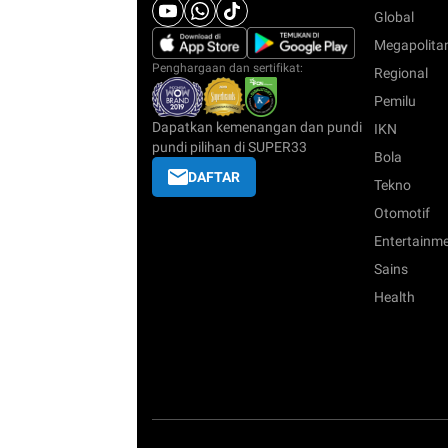
Global
Megapolita
Penghargaan dan sertifikat:
Regional
Pemilu
Dapatkan kemenangan dan pundi
IKN
pundi pilihan di SUPER33
Bola
DAFTAR
Tekno
Otomotif
Entertainm
Sains
Health