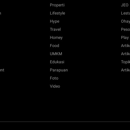
Properti
JEO
n
Lifestyle
Lest
Hype
Ohay
Travel
Peso
Homey
Play
Food
Artik
UMKM
Artik
Edukasi
Topik
ent
Parapuan
Artik
Foto
Video