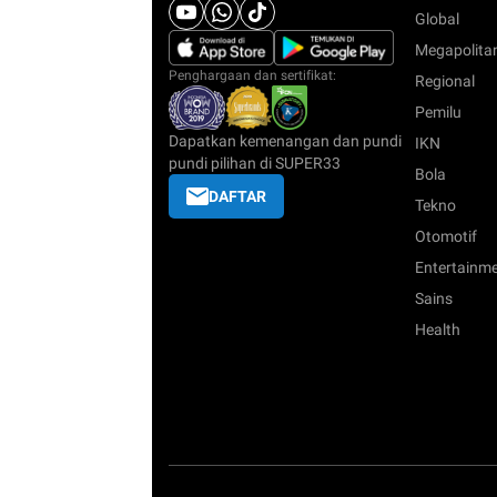
Global
Megapolita
Penghargaan dan sertifikat:
Regional
Pemilu
Dapatkan kemenangan dan pundi
IKN
pundi pilihan di SUPER33
Bola
DAFTAR
Tekno
Otomotif
Entertainm
Sains
Health