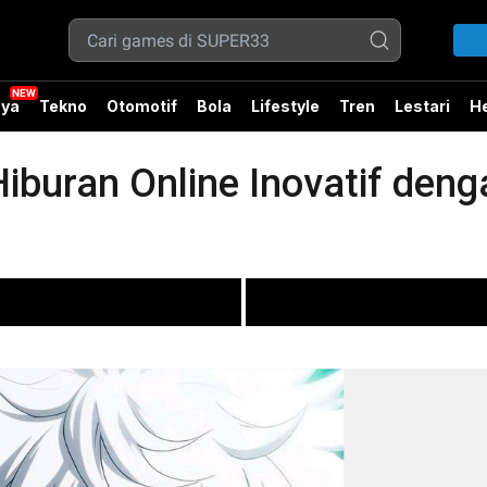
ya
Tekno
Otomotif
Bola
Lifestyle
Tren
Lestari
He
iburan Online Inovatif den