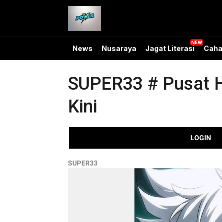
News
Nusaraya
Jagat Literasi
Caha
SUPER33 # Pusat H
Kini
LOGIN
SUPER33