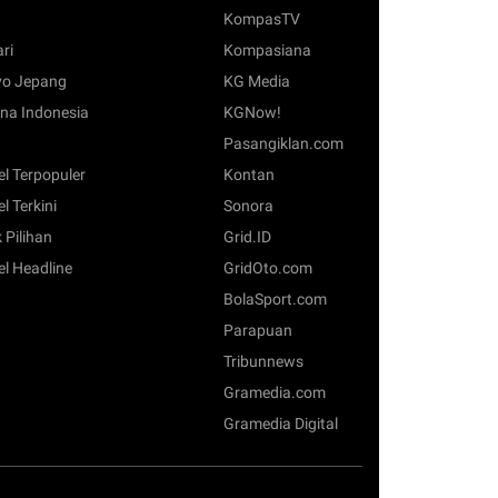
KompasTV
ari
Kompasiana
o Jepang
KG Media
na Indonesia
KGNow!
Pasangiklan.com
el Terpopuler
Kontan
el Terkini
Sonora
 Pilihan
Grid.ID
el Headline
GridOto.com
BolaSport.com
Parapuan
Tribunnews
Gramedia.com
Gramedia Digital