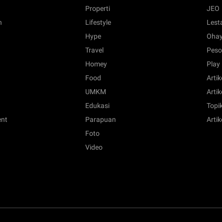
Properti
JEO
n
Lifestyle
Lest
Hype
Ohay
Travel
Peso
Homey
Play
Food
Artik
UMKM
Artik
Edukasi
Topik
ent
Parapuan
Artik
Foto
Video