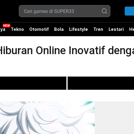
ya
Tekno
Otomotif
Bola
Lifestyle
Tren
Lestari
He
iburan Online Inovatif den