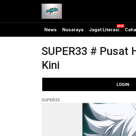
News
Nusaraya
Jagat Literasi
Caha
SUPER33 # Pusat H
Kini
LOGIN
SUPER33