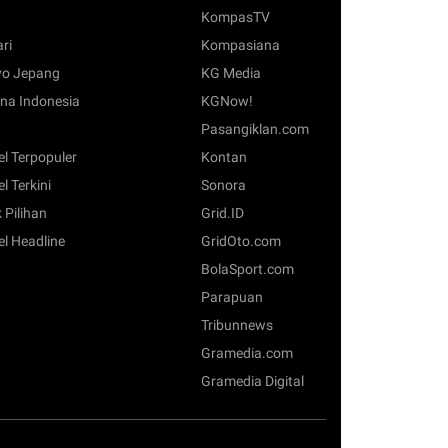
KompasTV
ari
Kompasiana
o Jepang
KG Media
na Indonesia
KGNow!
Pasangiklan.com
el Terpopuler
Kontan
el Terkini
Sonora
 Pilihan
Grid.ID
el Headline
GridOto.com
BolaSport.com
Parapuan
Tribunnews
Gramedia.com
Gramedia Digital