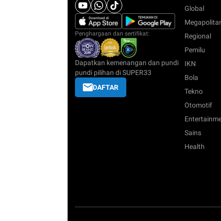
Global
Megapolita
Penghargaan dan sertifikat:
Regional
Pemilu
Dapatkan kemenangan dan pundi
IKN
pundi pilihan di SUPER33
Bola
DAFTAR
Tekno
Otomotif
Entertainm
Sains
Health