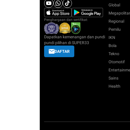
Global
Megapolita
Penghargaan dan sertifikat:
Regional
Pemilu
Dapatkan kemenangan dan pundi
IKN
pundi pilihan di SUPER33
Bola
DAFTAR
Tekno
Otomotif
Entertainm
Sains
Health