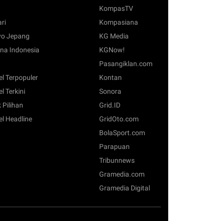
KompasTV
ari
Kompasiana
o Jepang
KG Media
na Indonesia
KGNow!
Pasangiklan.com
el Terpopuler
Kontan
el Terkini
Sonora
 Pilihan
Grid.ID
el Headline
GridOto.com
BolaSport.com
Parapuan
Tribunnews
Gramedia.com
Gramedia Digital