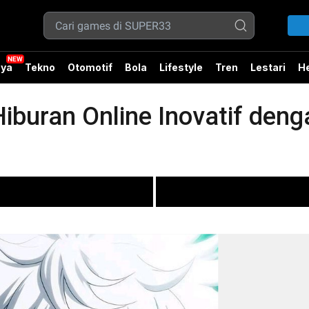
ya
Tekno
Otomotif
Bola
Lifestyle
Tren
Lestari
He
iburan Online Inovatif den