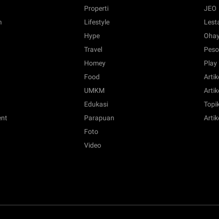
Properti
JEO
n
Lifestyle
Lest
Hype
Ohay
Travel
Peso
Homey
Play
Food
Artik
UMKM
Artik
Edukasi
Topik
ent
Parapuan
Artik
Foto
Video