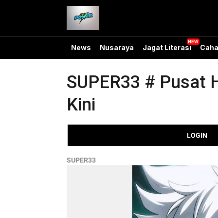
News
Nusaraya
Jagat Literasi
Caha
SUPER33 # Pusat H
Kini
LOGIN
SUPER33