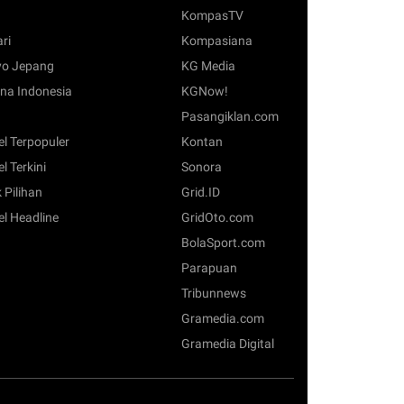
KompasTV
ari
Kompasiana
o Jepang
KG Media
na Indonesia
KGNow!
Pasangiklan.com
el Terpopuler
Kontan
el Terkini
Sonora
 Pilihan
Grid.ID
el Headline
GridOto.com
BolaSport.com
Parapuan
Tribunnews
Gramedia.com
Gramedia Digital