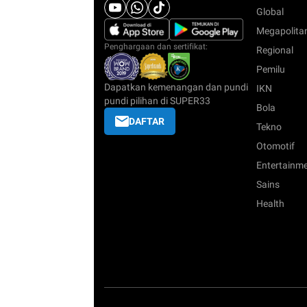
Global
Megapolita
Penghargaan dan sertifikat:
Regional
Pemilu
Dapatkan kemenangan dan pundi
IKN
pundi pilihan di SUPER33
Bola
DAFTAR
Tekno
Otomotif
Entertainm
Sains
Health