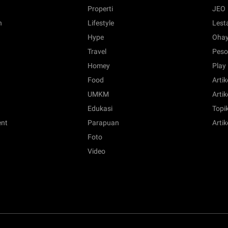
Properti
JEO
n
Lifestyle
Lest
Hype
Ohay
Travel
Peso
Homey
Play
Food
Artik
UMKM
Artik
Edukasi
Topik
ent
Parapuan
Artik
Foto
Video