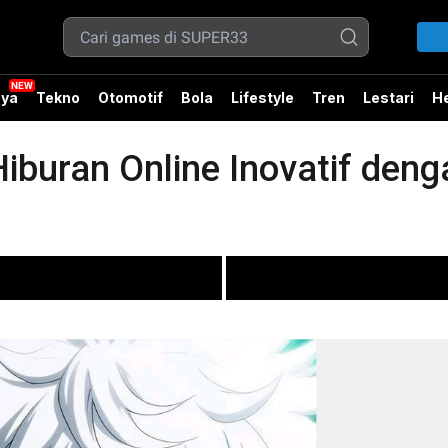
ya
Tekno
Otomotif
Bola
Lifestyle
Tren
Lestari
He
iburan Online Inovatif den