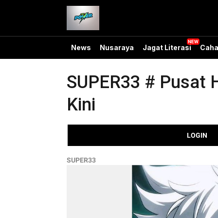
News
Nusaraya
Jagat Literasi
Caha
SUPER33 # Pusat H
Kini
LOGIN
SUPER33